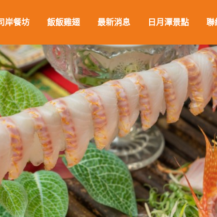
司岸餐坊
飯飯雞翅
最新消息
日月潭景點
聯