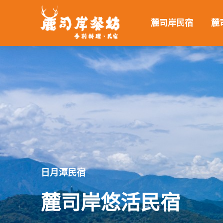
跳
至
麓司岸民宿
麓
主
要
內
容
日月潭民宿
麓司岸悠活民宿