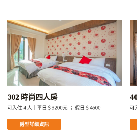
302 時尚四人房
4
可入住 4 人｜平日＄3200元 ； 假日＄4600
可入
房型詳細資訊