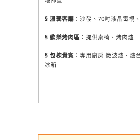
地佈置
§ 溫馨客廳
：沙發、70吋液晶電視
§ 歡樂烤肉區
：提供桌椅、烤肉爐
§ 包棟貴賓
：專用廚房 微波爐、爐
冰箱