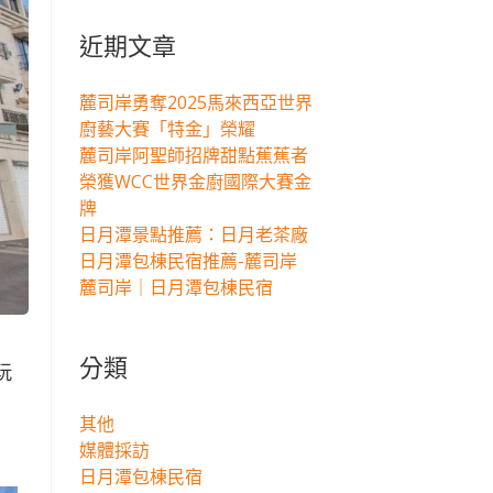
關
鍵
近期文章
字:
麓司岸勇奪2025馬來西亞世界
廚藝大賽「特金」榮耀
麓司岸阿聖師招牌甜點蕉蕉者
榮獲WCC世界金廚國際大賽金
牌
日月潭景點推薦：日月老茶廠
日月潭包棟民宿推薦-麓司岸
麓司岸｜日月潭包棟民宿
分類
玩
其他
媒體採訪
日月潭包棟民宿