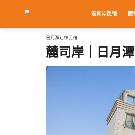
跳
至
麓司岸民宿
麓
主
要
內
日月潭包棟民宿
容
麓司岸｜日月潭