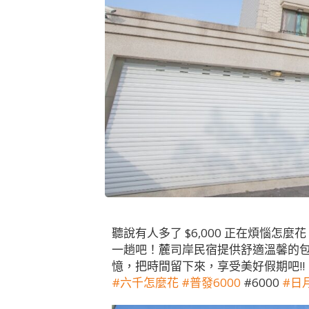
聽說有人多了 $6,000 正在煩惱
一趟吧！麓司岸民宿提供舒適溫馨的
憶，把時間留下來，享受美好假期吧!!
#六千怎麼花
#普發6000
#6000
#日