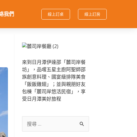
絡我們
線上訂桌
線上訂房
來到日月潭伊達邵「麓司岸餐
坊」，品嚐五星主廚阿聖師邵
族創意料理、國宴級排隊美食
「飯飯雞翅」；並與親朋好友
包棟「麓司岸悠活民宿」，享
受日月潭美好旅程
搜
尋