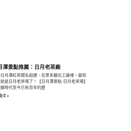
月潭景點推薦：日月老茶廠
灣日月潭紅茶聞名遐邇，在眾多觀光工廠裡，最知
就是日月老茶場了！【日月潭景點-日月老茶場】
日據時代至今已有百年的歷
全文 »