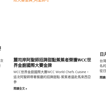
賽
日
麓司岸阿聖師招牌甜點蕉蕉者榮獲WCC世
再次
台
界金廚國際大賽金牌
項
名的
從
WCC世界金廚國際大賽WCC World Chefs Cuisine，
這次阿聖師帶著餐廳的招牌甜點-蕉蕉者遠赴馬來西亞
閱讀
參
閱讀全文 »