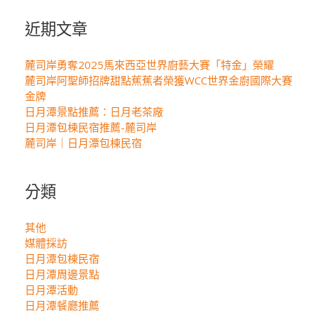
關
鍵
近期文章
字:
麓司岸勇奪2025馬來西亞世界廚藝大賽「特金」榮耀
麓司岸阿聖師招牌甜點蕉蕉者榮獲WCC世界金廚國際大賽
金牌
日月潭景點推薦：日月老茶廠
日月潭包棟民宿推薦-麓司岸
麓司岸｜日月潭包棟民宿
分類
其他
媒體採訪
日月潭包棟民宿
日月潭周邊景點
日月潭活動
日月潭餐廳推薦