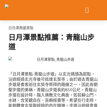
跳
至
主
要
內
日月潭周邊景點
容
日月潭景點推薦：青龍山步
道
「日月潭景點-青龍山步道」以玄光碼頭為起點，
沿途經過玄光寺後可抵達玄奘寺；由於過去青龍山
步道是香客前往玄奘寺祭拜的路線之一，因此有朝
聖步道的美稱，青龍山步道長約850公尺。青龍山
步道在設計時，融入佛教文化典故，如苔蘚山門、
水缽、含笑觀自在、苔癬經書等，希望在行走時，
能夠體會玄奘取經時的內在精神。步道沿途綠意盎