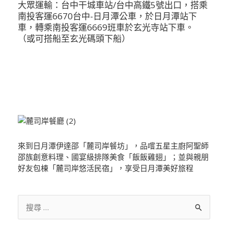
大眾運輸：台中干城車站/台中高鐵5號出口，搭乘
南投客運6670台中-日月潭公車，於日月潭站下
車，轉乘南投客運6669班車於玄光寺站下車。
（或可搭船至玄光碼頭下船）
來到日月潭伊達邵「麓司岸餐坊」，品嚐五星主廚阿聖師
邵族創意料理、國宴級排隊美食「飯飯雞翅」；並與親朋
好友包棟「麓司岸悠活民宿」，享受日月潭美好旅程
搜
尋