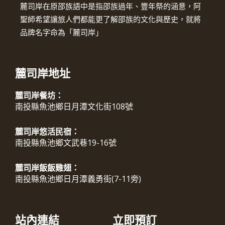
麓司岸在原邵族語中是指邵族過年、豐年祭的涵意，阿
聖師希望讓旅人們都能更了解邵族的文化與歷史，就將
品牌名字命為「麓司岸」
麓司岸地址
麓司岸餐坊：
南投縣魚池鄉日月潭文化街108號
麓司岸悠活民宿：
南投縣魚池鄉文武巷19-16號
麓司岸飯飯雞翅：
南投縣魚池鄉日月潭義勇街(7-11旁)
站內連結
立即預訂