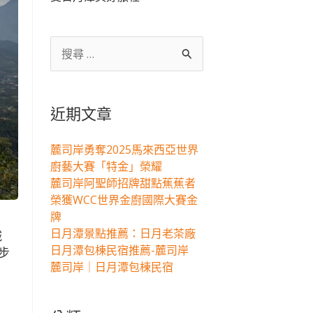
搜
尋
關
鍵
近期文章
字:
麓司岸勇奪2025馬來西亞世界
廚藝大賽「特金」榮耀
麓司岸阿聖師招牌甜點蕉蕉者
榮獲WCC世界金廚國際大賽金
牌
日月潭景點推薦：日月老茶廠
城
日月潭包棟民宿推薦-麓司岸
步
麓司岸｜日月潭包棟民宿