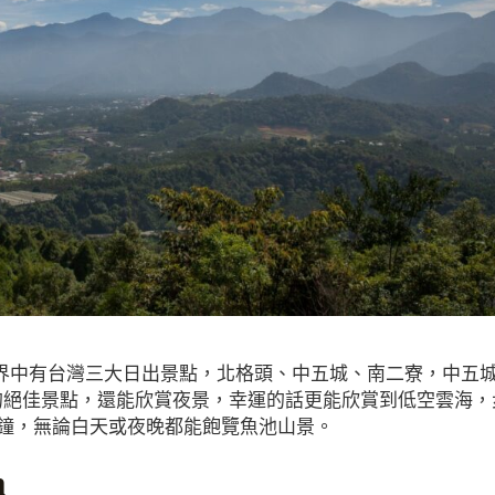
界中有台灣三大日出景點，北格頭、中五城、南二寮，中五
的絕佳景點，還能欣賞夜景，幸運的話更能欣賞到低空雲海，
5分鐘，無論白天或夜晚都能飽覽魚池山景。
n