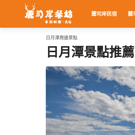
跳
至
麓司岸民宿
麓
主
要
內
日月潭周邊景點
容
日月潭景點推薦