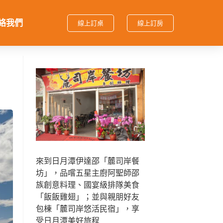
絡我們
線上訂桌
線上訂房
來到日月潭伊達邵「麓司岸餐
坊」，品嚐五星主廚阿聖師邵
族創意料理、國宴級排隊美食
「飯飯雞翅」；並與親朋好友
包棟「麓司岸悠活民宿」，享
受日月潭美好旅程