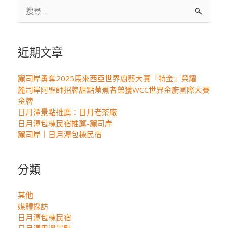
搜
尋
關
鍵
近期文章
字:
麓司岸勇奪2025馬來西亞世界廚藝大賽「特金」榮耀
麓司岸阿聖師招牌甜點蕉蕉者榮獲WCC世界金廚國際大賽
金牌
日月潭景點推薦：日月老茶廠
日月潭包棟民宿推薦-麓司岸
麓司岸｜日月潭包棟民宿
分類
其他
媒體採訪
日月潭包棟民宿