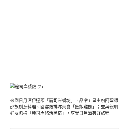
來到日月潭伊達邵「麓司岸餐坊」，品嚐五星主廚阿聖師
邵族創意料理、國宴級排隊美食「飯飯雞翅」；並與親朋
好友包棟「麓司岸悠活民宿」，享受日月潭美好旅程