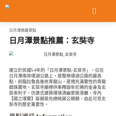
跳
至
主
要
內
日月潭周邊景點
容
日月潭景點推薦：玄奘寺
建立於民國54年的「日月潭景點-玄奘寺」，位在
日月潭南岸環湖公路上，是整條環湖公路的最高
點，前臨拉魯島後依青龍山，是塊充滿靈性的青龍
戲珠寶地，玄奘寺廟裡供奉釋迦牟尼佛的金身及玄
奘舍利子，仿唐式建築環境清幽景致清麗，寺內
【國之環寶】匾額是先總統蔣公親題，由此可見玄
奘寺的歷史重要性。