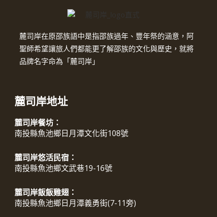
麓司岸在原邵族語中是指邵族過年、豐年祭的涵意，阿
聖師希望讓旅人們都能更了解邵族的文化與歷史，就將
品牌名字命為「麓司岸」
麓司岸地址
麓司岸餐坊：
南投縣魚池鄉日月潭文化街108號
麓司岸悠活民宿：
南投縣魚池鄉文武巷19-16號
麓司岸飯飯雞翅：
南投縣魚池鄉日月潭義勇街(7-11旁)