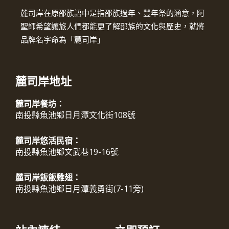
麓司岸在原邵族語中是指邵族過年、豐年祭的涵意，阿
聖師希望讓旅人們都能更了解邵族的文化與歷史，就將
品牌名字命為「麓司岸」
麓司岸地址
麓司岸餐坊：
南投縣魚池鄉日月潭文化街108號
麓司岸悠活民宿：
南投縣魚池鄉文武巷19-16號
麓司岸飯飯雞翅：
南投縣魚池鄉日月潭義勇街(7-11旁)