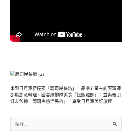
來到日月潭伊達邵「麓司岸餐坊」，品嚐五星主廚阿聖師
邵族創意料理、國宴級排隊美食「飯飯雞翅」；並與親朋
好友包棟「麓司岸悠活民宿」，享受日月潭美好旅程
搜
尋