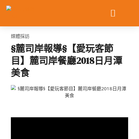
跳
至
主
要
內
媒體採訪
容
§麓司岸報導§【愛玩客節
目】麓司岸餐廳2018日月潭
美食