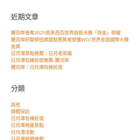
關
鍵
近期文章
字:
麓司岸勇奪2025馬來西亞世界廚藝大賽「特金」榮耀
麓司岸阿聖師招牌甜點蕉蕉者榮獲WCC世界金廚國際大賽
金牌
日月潭景點推薦：日月老茶廠
日月潭包棟民宿推薦-麓司岸
麓司岸｜日月潭包棟民宿
分類
其他
媒體採訪
日月潭包棟民宿
日月潭周邊景點
日月潭活動
日月潭餐廳推薦