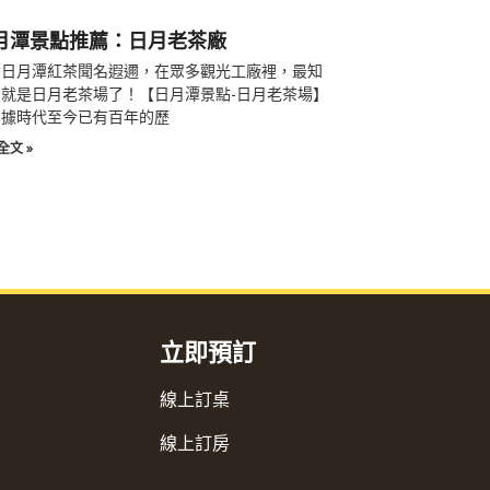
月潭景點推薦：日月老茶廠
灣日月潭紅茶聞名遐邇，在眾多觀光工廠裡，最知
就是日月老茶場了！【日月潭景點-日月老茶場】
日據時代至今已有百年的歷
全文 »
立即預訂
線上訂桌
線上訂房
F
I
Y