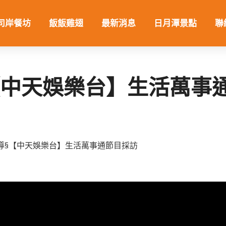
司岸餐坊
飯飯雞翅
最新消息
日月潭景點
聯
【中天娛樂台】生活萬事