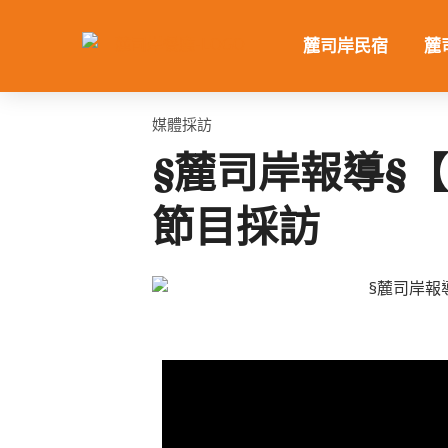
跳
至
麓司岸民宿
麓
主
要
內
媒體採訪
容
§麓司岸報導§
節目採訪