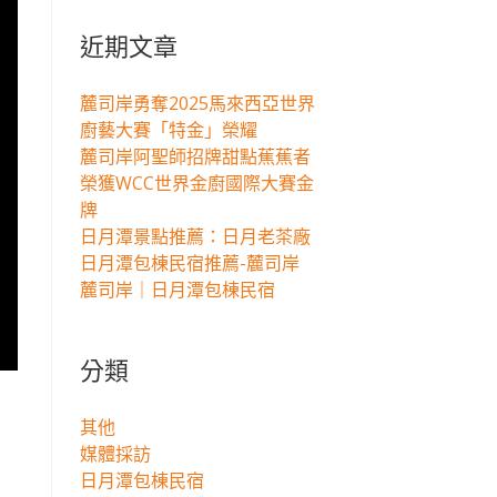
關
鍵
近期文章
字:
麓司岸勇奪2025馬來西亞世界
廚藝大賽「特金」榮耀
麓司岸阿聖師招牌甜點蕉蕉者
榮獲WCC世界金廚國際大賽金
牌
日月潭景點推薦：日月老茶廠
日月潭包棟民宿推薦-麓司岸
麓司岸｜日月潭包棟民宿
分類
其他
媒體採訪
日月潭包棟民宿