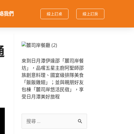
絡我們
線上訂桌
線上訂房
通
來到日月潭伊達邵「麓司岸餐
坊」，品嚐五星主廚阿聖師邵
族創意料理、國宴級排隊美食
「飯飯雞翅」；並與親朋好友
包棟「麓司岸悠活民宿」，享
受日月潭美好旅程
搜
尋