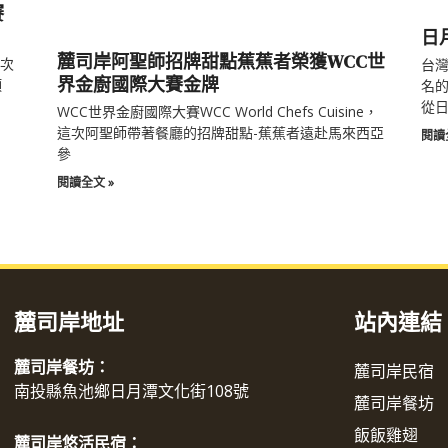
賽
日
麓司岸阿聖師招牌甜點蕉蕉者榮獲WCC世
再次
台
界金廚國際大賽金牌
項
名的
從
WCC世界金廚國際大賽WCC World Chefs Cuisine，
這次阿聖師帶著餐廳的招牌甜點-蕉蕉者遠赴馬來西亞
閱讀
參
閱讀全文 »
麓司岸地址
站內連結
麓司岸餐坊：
麓司岸民宿
南投縣魚池鄉日月潭文化街108號
麓司岸餐坊
飯飯雞翅
麓司岸悠活民宿：