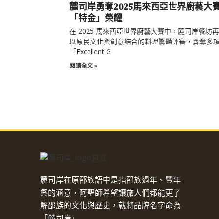
麓司岸勇奪2025馬來西亞世界廚藝大
「特金」榮耀
在 2025 馬來西亞世界廚藝大賽中，麓司岸餐坊
以原民文化與創意結合的料理驚豔評審，勇奪多
「Excellent G
閱讀全文 »
麓司岸在原邵族語中是指邵族過年、豐年
祭的涵意，阿聖師希望讓旅人們都能更了
解邵族的文化與歷史，就將品牌名字命為
「麓司岸」